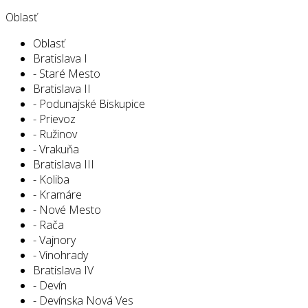
Oblasť
Oblasť
Bratislava I
- Staré Mesto
Bratislava II
- Podunajské Biskupice
- Prievoz
- Ružinov
- Vrakuňa
Bratislava III
- Koliba
- Kramáre
- Nové Mesto
- Rača
- Vajnory
- Vinohrady
Bratislava IV
- Devín
- Devínska Nová Ves