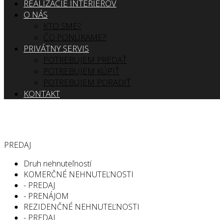
REALIZÁCIE INTERIÉROV
O NÁS
KTO SME?
ČO PONÚKAME?
PRIVÁTNY SERVIS
POTREBUJEM PREDAŤ
POTREBUJEM KÚPIŤ
POTREBUJEM PORADIŤ
KONTAKT
PREDAJ
Druh nehnuteľností
KOMERČNÉ NEHNUTEĽNOSTI
- PREDAJ
- PRENÁJOM
REZIDENČNÉ NEHNUTEĽNOSTI
- PREDAJ