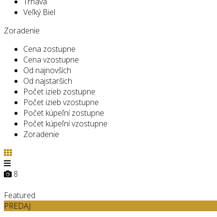
Trnava
Veľký Biel
Zoradenie
Cena zostupne
Cena vzostupne
Od najnovších
Od najstarších
Počet izieb zostupne
Počet izieb vzostupne
Počet kúpeľní zostupne
Počet kúpeľní vzostupne
Zoradenie
8
Featured
PREDAJ