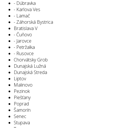
- Dúbravka
- Karlova Ves
- Lamač
- Záhorská Bystrica
Bratislava V
- Čuňovo
- Jarovce
- Petržalka
- Rusovce
Chorvátsky Grob
Dunajská Lužná
Dunajská Streda
Liptov
Malinovo
Pezinok
Piešťany
Poprad
Šamorín
Senec
Stupava