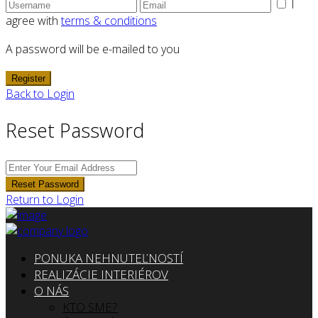
I
agree with
terms & conditions
A password will be e-mailed to you
Register
Back to Login
Reset Password
Reset Password
Return to Login
PONUKA NEHNUTEĽNOSTÍ
REALIZÁCIE INTERIÉROV
O NÁS
KTO SME?