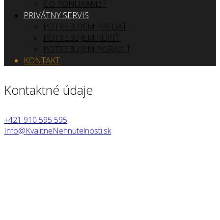
ČO PONÚKAME?
PRIVÁTNY SERVIS
POTREBUJEM PREDAŤ
POTREBUJEM KÚPIŤ
POTREBUJEM PORADIŤ
KONTAKT
Kontaktné údaje
+421 910 595 595
Info@KvalitneNehnutelnosti.sk