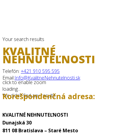
Your search results
KVALITNÉ
NEHNUTEĽNOSTI
Telefón:
+421 910 595 595
Email:
Info@KvalitneNehnutelnosti.sk
click to enable zoom
loading...
Korešpondenčná adresa:
We didn't find any results
KVALITNÉ NEHNUTEĽNOSTI
Dunajská 30
811 08 Bratislava – Staré Mesto