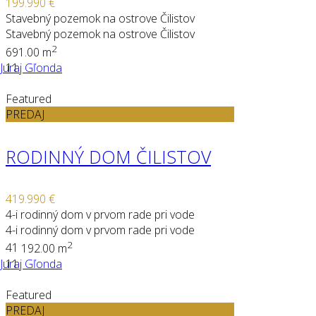
199.990 €
Stavebný pozemok na ostrove Čilistov
Stavebný pozemok na ostrove Čilistov
2
691.00 m
Juraj Gľonda
11
Featured
PREDAJ
RODINNÝ DOM ČILISTOV
419.990 €
4-i rodinný dom v prvom rade pri vode
4-i rodinný dom v prvom rade pri vode
2
4
1
192.00 m
Juraj Gľonda
11
Featured
PREDAJ