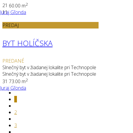
2
2
1
60.00 m
Juraj Gľonda
11
PREDAJ
BYT HOLÍČSKA
PREDANÉ
Slnečný byt v žiadanej lokalite pri Technopole
Slnečný byt v žiadanej lokalite pri Technopole
2
3
1
73.00 m
Juraj Gľonda
1
2
3