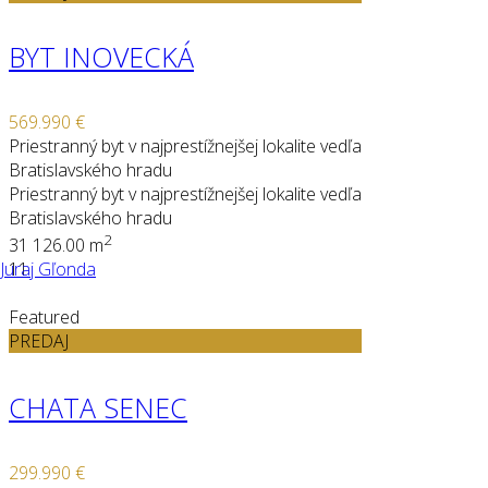
BYT INOVECKÁ
569.990 €
Priestranný byt v najprestížnejšej lokalite vedľa
Bratislavského hradu
Priestranný byt v najprestížnejšej lokalite vedľa
Bratislavského hradu
2
3
1
126.00 m
Juraj Gľonda
11
Featured
PREDAJ
CHATA SENEC
299.990 €