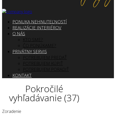
PONUKA NEHNUTEĽNOSTÍ
REALIZÁCIE INTERIÉROV
O NÁS
KTO SME?
ČO PONÚKAME?
PRIVÁTNY SERVIS
POTREBUJEM PREDAŤ
POTREBUJEM KÚPIŤ
POTREBUJEM PORADIŤ
KONTAKT
Pokročilé
vyhľadávanie (37)
Zoradenie