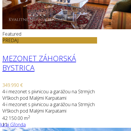
Featured
PREDAJ
MEZONET ZÁHORSKÁ
BYSTRICA
349.990 €
4-i mezonet s pivnicou a garážou na Strmých
Vŕškoch pod Malými Karpatami
4-i mezonet s pivnicou a garážou na Strmých
Vŕškoch pod Malými Karpatami
2
4
2
150.00 m
Juraj Gľonda
11