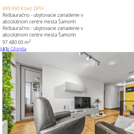
499.990 €
bez DPH
Reštauračno - ubytovacie zariadenie v
absolútnom centre mesta Šamorín
Reštauračno - ubytovacie zariadenie v
absolútnom centre mesta Šamorín
2
9
7
480.00 m
Juraj Gľonda
11