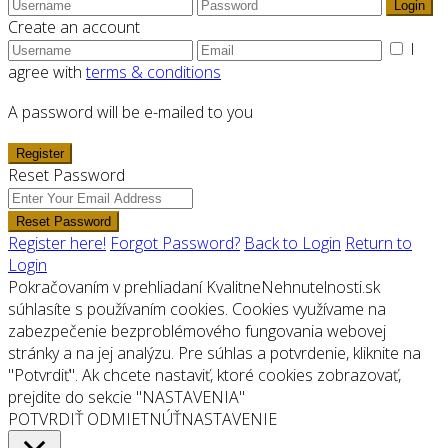
Login
Create an account
I
agree with
terms & conditions
A password will be e-mailed to you
Register
Reset Password
Reset Password
Register here!
Forgot Password?
Back to Login
Return to
Login
Pokračovaním v prehliadaní KvalitneNehnutelnosti.sk
súhlasíte s používaním cookies. Cookies využívame na
zabezpečenie bezproblémového fungovania webovej
stránky a na jej analýzu. Pre súhlas a potvrdenie, kliknite na
"Potvrdiť". Ak chcete nastaviť, ktoré cookies zobrazovať,
prejdite do sekcie "NASTAVENIA"
POTVRDIŤ
ODMIETNÚŤ
NASTAVENIE