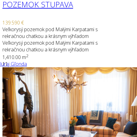
POZEMOK STUPAVA
139.590 €
Veľkorysý pozemok pod Malými Karpatami s
rekračnou chatkou a krásnym výhľadom
Veľkorysý pozemok pod Malými Karpatami s
rekračnou chatkou a krásnym výhľadom
2
1,410.00 m
Juraj Gľonda
11