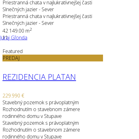
Priestranná chata v najlukratívnejšej časti
Slnečných jazier - Sever
Priestranná chata v najlukratívnejšej časti
Slnečných jazier - Sever
2
4
2
149.00 m
Juraj Gľonda
11
Featured
PREDAJ
REZIDENCIA PLATAN
229.990 €
Stavebný pozemok s právoplatným
Rozhodnutím o stavebnom zámere
rodinného domu v Stupave
Stavebný pozemok s právoplatným
Rozhodnutím o stavebnom zámere
rodinného domu v Stupave