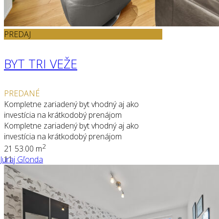
PREDAJ
BYT TRI VEŽE
PREDANÉ
Kompletne zariadený byt vhodný aj ako
investícia na krátkodobý prenájom
Kompletne zariadený byt vhodný aj ako
investícia na krátkodobý prenájom
2
2
1
53.00 m
Juraj Gľonda
11