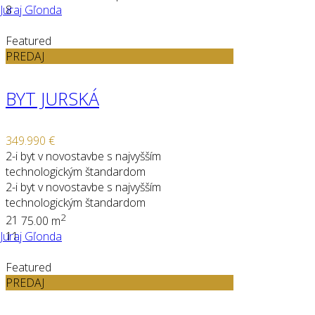
Juraj Gľonda
8
Featured
PREDAJ
BYT JURSKÁ
349.990 €
2-i byt v novostavbe s najvyšším
technologickým štandardom
2-i byt v novostavbe s najvyšším
technologickým štandardom
2
2
1
75.00 m
Juraj Gľonda
11
Featured
PREDAJ