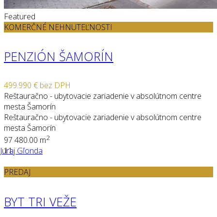
Featured
KOMERČNÉ NEHNUTEĽNOSTI
PENZIÓN ŠAMORÍN
499.990 €
bez DPH
Reštauračno - ubytovacie zariadenie v absolútnom centre
mesta Šamorín
Reštauračno - ubytovacie zariadenie v absolútnom centre
mesta Šamorín
2
9
7
480.00 m
Juraj Gľonda
11
PREDAJ
BYT TRI VEŽE