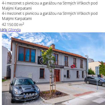
4-i mezonet s pivnicou a garážou na Strmých Vŕškoch pod
Malými Karpatami
4-i mezonet s pivnicou a garážou na Strmých Vŕškoch pod
Malými Karpatami
2
4
2
150.00 m
Juraj Gľonda
11