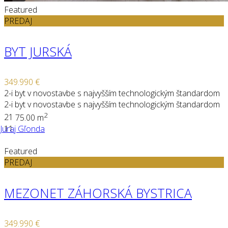
Featured
PREDAJ
BYT JURSKÁ
349.990 €
2-i byt v novostavbe s najvyšším technologickým štandardom
2-i byt v novostavbe s najvyšším technologickým štandardom
2
2
1
75.00 m
Juraj Gľonda
11
Featured
PREDAJ
MEZONET ZÁHORSKÁ BYSTRICA
349.990 €