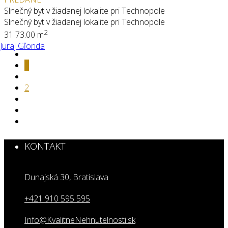
Slnečný byt v žiadanej lokalite pri Technopole
Slnečný byt v žiadanej lokalite pri Technopole
2
3
1
73.00 m
Juraj Gľonda
1
2
KONTAKT
Dunajská 30, Bratislava
+421 910 595 595
Info@KvalitneNehnutelnosti.sk