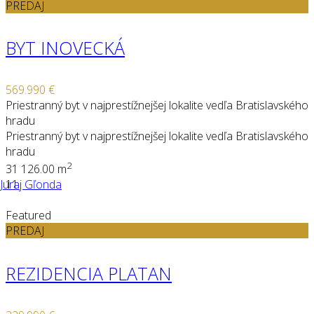
PREDAJ
BYT INOVECKÁ
569.990 €
Priestranný byt v najprestížnejšej lokalite vedľa Bratislavského
hradu
Priestranný byt v najprestížnejšej lokalite vedľa Bratislavského
hradu
2
3
1
126.00 m
Juraj Gľonda
11
Featured
PREDAJ
REZIDENCIA PLATAN