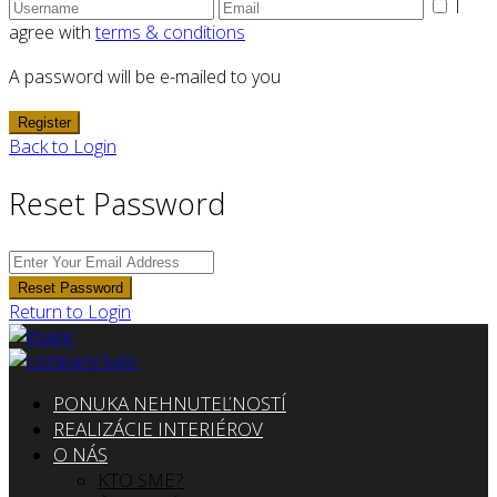
I
agree with
terms & conditions
A password will be e-mailed to you
Register
Back to Login
Reset Password
Reset Password
Return to Login
PONUKA NEHNUTEĽNOSTÍ
REALIZÁCIE INTERIÉROV
O NÁS
KTO SME?