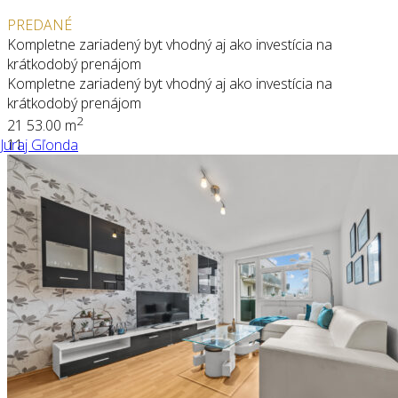
PREDANÉ
Kompletne zariadený byt vhodný aj ako investícia na
krátkodobý prenájom
Kompletne zariadený byt vhodný aj ako investícia na
krátkodobý prenájom
2
2
1
53.00 m
Juraj Gľonda
11