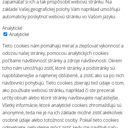
zapamätať si ich a tak prispôsobiť webovú stránku. Na
základe Vašej geografickej polohy Vám napríklad umožňujú
automaticky poskytnúť webovú stránku vo Vašom jazyku.
Analytické
Analytické
Tieto cookies nám pomáhajú merať a zlepšovať výkonnosť a
odozvu našej stránky, pomocou analytických cookies
počítame návštevnosť stránky a zdroje návštevnosti. Okrem
toho nám umožňujú zistiť, ktoré stránky a podstránky sú
najobľúbenejšie a najmenej obľúbené, a zistiť, ako sa po nich
návštevníci pohybujú. Tieto cookies zbierajú tiež údaje o tom,
ako používate webovú stránku, napríklad či ste prezerali
určitý obsah alebo ktoré stránky navštevujete najčastejšie.
Všetky informácie, ktoré analytické cookies zhromažďujú sú
anonymné, teda nie je na ich základe možné zistiť akékoľvek
osobné údaje alebo totožnosť osoby. Pokiaľ tieto cookies
odmietnete, nebudeme môcť zistiť, kedy ste navštívili našu