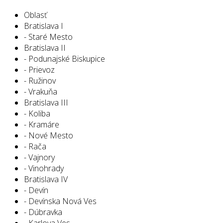
Oblasť
Bratislava I
- Staré Mesto
Bratislava II
- Podunajské Biskupice
- Prievoz
- Ružinov
- Vrakuňa
Bratislava III
- Koliba
- Kramáre
- Nové Mesto
- Rača
- Vajnory
- Vinohrady
Bratislava IV
- Devín
- Devínska Nová Ves
- Dúbravka
- Karlova Ves