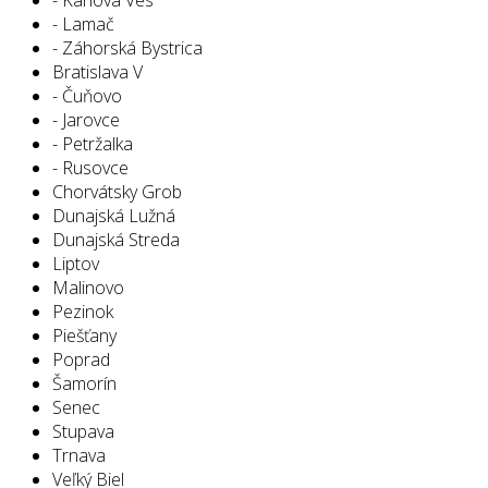
- Lamač
- Záhorská Bystrica
Bratislava V
- Čuňovo
- Jarovce
- Petržalka
- Rusovce
Chorvátsky Grob
Dunajská Lužná
Dunajská Streda
Liptov
Malinovo
Pezinok
Piešťany
Poprad
Šamorín
Senec
Stupava
Trnava
Veľký Biel