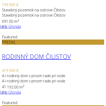
199.990 €
Stavebný pozemok na ostrove Čilistov
Stavebný pozemok na ostrove Čilistov
2
691.00 m
Juraj Gľonda
11
Featured
PREDAJ
RODINNÝ DOM ČILISTOV
419.990 €
4-i rodinný dom v prvom rade pri vode
4-i rodinný dom v prvom rade pri vode
2
4
1
192.00 m
Juraj Gľonda
11
Featured