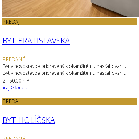
PREDAJ
BYT BRATISLAVSKÁ
PREDANÉ
Byt v novostavbe pripravený k okamžitému nasťahovaniu
Byt v novostavbe pripravený k okamžitému nasťahovaniu
2
2
1
60.00 m
Juraj Gľonda
11
PREDAJ
BYT HOLÍČSKA
PREDANÉ