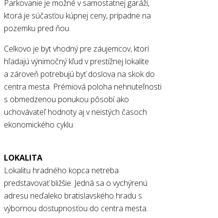
Parkovanie je možné v samostatnej garáži,
ktorá je súčasťou kúpnej ceny, prípadne na
pozemku pred ňou.
Celkovo je byt vhodný pre záujemcov, ktorí
hľadajú výnimočný kľud v prestížnej lokalite
a zároveň potrebujú byť doslova na skok do
centra mesta. Prémiová poloha nehnuteľnosti
s obmedzenou ponukou pôsobí ako
uchovávateľ hodnoty aj v neistých časoch
ekonomického cyklu.
LOKALITA
Lokalitu hradného kopca netreba
predstavovať bližšie. Jedná sa o vychýrenú
adresu neďaleko bratislavského hradu s
výbornou dostupnosťou do centra mesta.