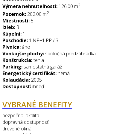
2
Výmera nehnuteľnosti:
126.00 m
2
Pozemok:
202.00 m
Miestností:
5
Izieb:
3
Kúpeľní:
1
Poschodie:
1.NP+1.PP / 3
Pivnica:
áno
Vonkajšie plochy:
spoločná predzáhradka
Konštrukcia:
tehla
Parking:
samostatná garáž
Energetický certifikát:
nemá
Kolaudácia:
2005
Dostupnosť:
ihneď
VYBRANÉ BENEFITY
bezpečná lokalita
dopravná dostupnosť
drevené okná