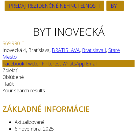
PREDAJ
,
REZIDENČNÉ NEHNUTEĽNOSTI
BYT
BYT INOVECKÁ
569.990 €
Inovecká 4, Bratislava,
BRATISLAVA
,
Bratislava I
,
Staré
Mesto
Facebook
Twitter
Pinterest
WhatsApp
Email
Zdielať
Obľúbené
Tlačiť
Your search results
ZÁKLADNÉ INFORMÁCIE
Aktualizované:
6 novembra, 2025