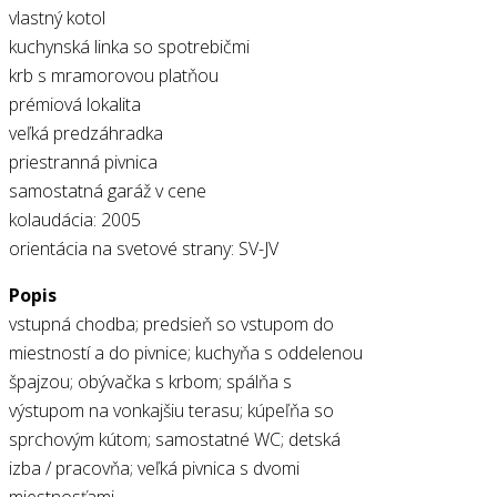
vlastný kotol
kuchynská linka so spotrebičmi
krb s mramorovou platňou
prémiová lokalita
veľká predzáhradka
priestranná pivnica
samostatná garáž v cene
kolaudácia: 2005
orientácia na svetové strany: SV-JV
Popis
vstupná chodba; predsieň so vstupom do
miestností a do pivnice; kuchyňa s oddelenou
špajzou; obývačka s krbom; spálňa s
výstupom na vonkajšiu terasu; kúpeľňa so
sprchovým kútom; samostatné WC; detská
izba / pracovňa; veľká pivnica s dvomi
miestnosťami