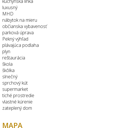
kuchynská linka
luxusný
MHD
nábytok na mieru
občianska vybavenosť
parková úprava
Pekný výhľad
plávajúca podlaha
plyn
reštaurácia
škola
škôlka
slnečný
sprchový kút
supermarket
tiché prostredie
vlastné kúrenie
zateplený dom
MAPA