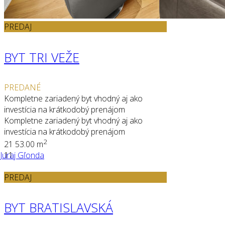
PREDAJ
BYT TRI VEŽE
PREDANÉ
Kompletne zariadený byt vhodný aj ako
investícia na krátkodobý prenájom
Kompletne zariadený byt vhodný aj ako
investícia na krátkodobý prenájom
2
2
1
53.00 m
Juraj Gľonda
11
PREDAJ
BYT BRATISLAVSKÁ