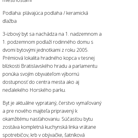
Podlaha: plávajúca podlaha / keramická
dlažba
3-izbový byt sa nachádza na 1. nadzemnom a
1. podzemnom podlaží rodinného domu s
dvomi bytovými jednotkami z roku 2005.
Prémiová lokalita hradného kopca v tesnej
blízkosti Bratislavského hradu a parlamentu
ponúka svojím obyvateľom výbornú
dostupnosť do centra mesta ako aj
neďalekého Horského parku.
Byt je aktuálne vyprataný, čerstvo vymaľovaný
a pre nového majiteľa pripravený k
okamžitému nasťahovaniu. Súčasťou bytu
zostáva kompletná kuchynská linka vrátane
spotrebičov, krb v obývačke, šatníková