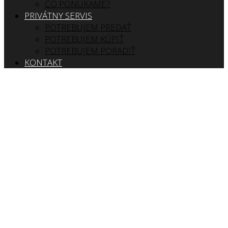
ČO PONÚKAME?
PRIVÁTNY SERVIS
POTREBUJEM PREDAŤ
POTREBUJEM KÚPIŤ
POTREBUJEM PORADIŤ
KONTAKT