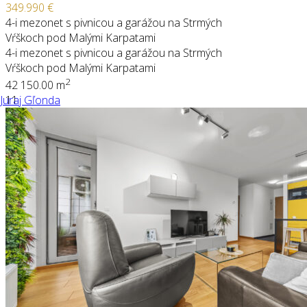
349.990 €
4-i mezonet s pivnicou a garážou na Strmých
Vŕškoch pod Malými Karpatami
4-i mezonet s pivnicou a garážou na Strmých
Vŕškoch pod Malými Karpatami
2
4
2
150.00 m
Juraj Gľonda
11