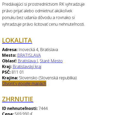
Predávajúci si prostredníctvom RK vyhradzuje
právo prijať alebo odmietnuť akúkoľvek
ponuku bez udania dôvodu a rovnako si
vyhradzuje právo licitovať cenu nehnuteľnosti.
LOKALITA
Adresa:
Inovecká 4, Bratislava
Mesto:
BRATISLAVA
Oblasť:
Bratislava I
,
Staré Mesto
Kraj:
Bratislavský kraj
PSČ:
811 01
Krajina:
Slovensko (Slovenská republika)
Otvoriť v google mapách
ZHRNUTIE
ID nehnuteľnosti:
7444
Cena:
569.990 €