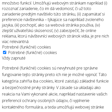
množstvo funkcií. Umožňujú webovým stránkam napríklad (i)
rozoznať zariadenie, čo im dá vedomosť, či už toto
zariadenie predtým navštívilo túto stránku, (ii) zapamätať si
preferencie návštevníka – týkajúce sa napríklad zvoleného
jazyka, (iii) pochopiť, ako sa webová stránka používa, (iv)
zlepšiť užívateľskú skúsenosť, (v) zabezpečiť, že online
reklama, ktorú návštevníci webových stránok vidia, je pre nich
viac relevantná.
Potrebné (funkčné) cookies
Potrebné (funkčné) cookies
Vždy zapnuté
Potrebné (funkčné) cookies sú nevyhnuté pre správne
fungovanie tejto stránky preto ich nie je možné vypnúť. Táto
kategória zahŕňa iba cookies, ktoré zaisťujú základné funkcie
a bezpečnostné prvky stránky. V zásade sa ukladajú ako
reakcia na Vami vykonané akcie, napríklad nastavenie vašich
preferencií ochrany osobných údajov, či vyplnenie
kontaktného formulára, a teda umožňujú webovej stránke