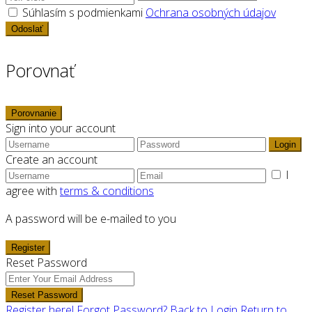
Súhlasím s podmienkami
Ochrana osobných údajov
Odoslať
Porovnať
Porovnanie
Sign into your account
Login
Create an account
I
agree with
terms & conditions
A password will be e-mailed to you
Register
Reset Password
Reset Password
Register here!
Forgot Password?
Back to Login
Return to