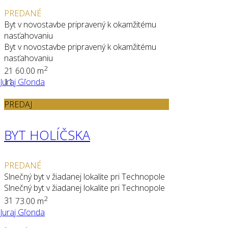
PREDANÉ
Byt v novostavbe pripravený k okamžitému
nasťahovaniu
Byt v novostavbe pripravený k okamžitému
nasťahovaniu
2
2
1
60.00 m
Juraj Gľonda
11
PREDAJ
BYT HOLÍČSKA
PREDANÉ
Slnečný byt v žiadanej lokalite pri Technopole
Slnečný byt v žiadanej lokalite pri Technopole
2
3
1
73.00 m
Juraj Gľonda