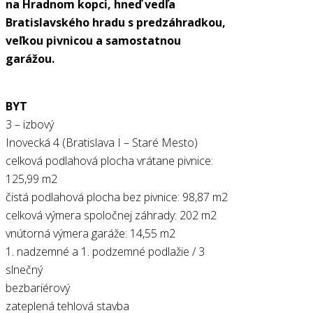
na Hradnom kopci, hneď vedľa
Bratislavského hradu s predzáhradkou,
veľkou pivnicou a samostatnou
garážou.
BYT
3 – izbový
Inovecká 4 (Bratislava I – Staré Mesto)
celková podlahová plocha vrátane pivnice:
125,99 m2
čistá podlahová plocha bez pivnice: 98,87 m2
celková výmera spoločnej záhrady: 202 m2
vnútorná výmera garáže: 14,55 m2
1. nadzemné a 1. podzemné podlažie / 3
slnečný
bezbariérový
zateplená tehlová stavba