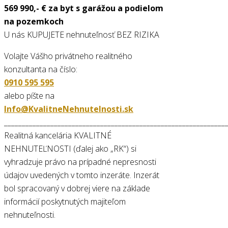
569 990,- € za byt s garážou
a podielom
na pozemkoch
U nás KUPUJETE nehnuteľnosť BEZ RIZIKA
Volajte Vášho privátneho realitného
konzultanta na číslo:
0910 595 595
alebo píšte na
Info@KvalitneNehnutelnosti.sk
______________________________________________________________
Realitná kancelária KVALITNÉ
NEHNUTEĽNOSTI (ďalej ako „RK“) si
vyhradzuje právo na prípadné nepresnosti
údajov uvedených v tomto inzeráte. Inzerát
bol spracovaný v dobrej viere na základe
informácií poskytnutých majiteľom
nehnuteľnosti.