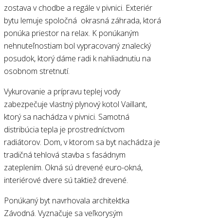
zostava v chodbe a regále v pivnici. Exteriér
bytu lemuje spoločná okrasná záhrada, ktorá
ponúka priestor na relax. K ponúkaným
nehnuteľnostiam bol vypracovaný znalecký
posudok, ktorý dáme radi k nahliadnutiu na
osobnom stretnutí.
Vykurovanie a prípravu teplej vody
zabezpečuje vlastný plynový kotol Vaillant,
ktorý sa nachádza v pivnici. Samotná
distribúcia tepla je prostredníctvom
radiátorov. Dom, v ktorom sa byt nachádza je
tradičná tehlová stavba s fasádnym
zateplením. Okná sú drevené euro-okná,
interiérové dvere sú taktiež drevené.
Ponúkaný byt navrhovala architektka
Závodná. Vyznačuje sa veľkorysým