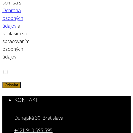
som sa s
Ochrana
osobných
údajov
a
súhlasim so
spracovaním
osobných
údajov
KONTAKT
Dunajská 30, Bratislava
+421 910 595 595