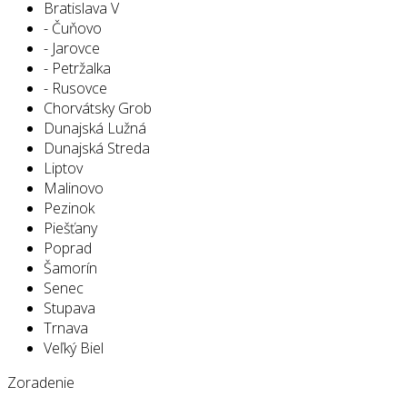
Bratislava V
- Čuňovo
- Jarovce
- Petržalka
- Rusovce
Chorvátsky Grob
Dunajská Lužná
Dunajská Streda
Liptov
Malinovo
Pezinok
Piešťany
Poprad
Šamorín
Senec
Stupava
Trnava
Veľký Biel
Zoradenie