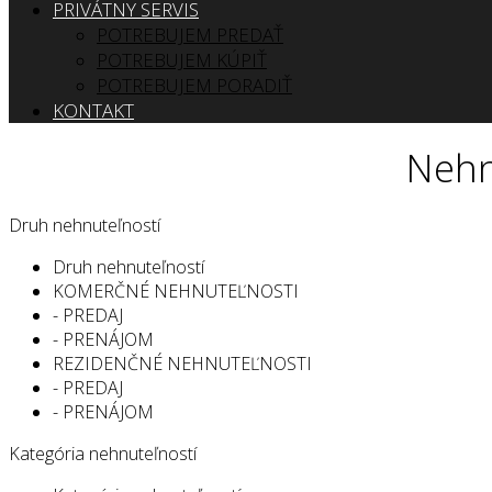
PRIVÁTNY SERVIS
POTREBUJEM PREDAŤ
POTREBUJEM KÚPIŤ
POTREBUJEM PORADIŤ
KONTAKT
Nehn
Druh nehnuteľností
Druh nehnuteľností
KOMERČNÉ NEHNUTEĽNOSTI
- PREDAJ
- PRENÁJOM
REZIDENČNÉ NEHNUTEĽNOSTI
- PREDAJ
- PRENÁJOM
Kategória nehnuteľností