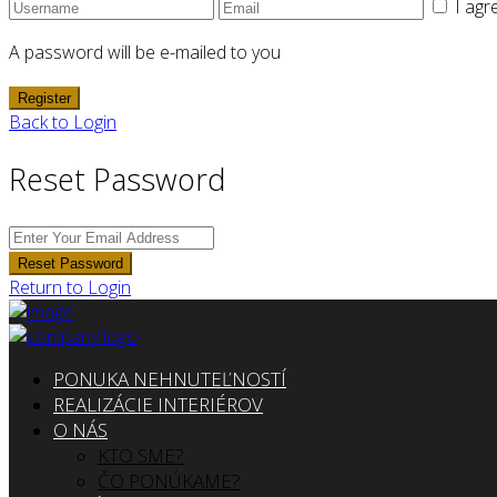
I agr
A password will be e-mailed to you
Register
Back to Login
Reset Password
Reset Password
Return to Login
PONUKA NEHNUTEĽNOSTÍ
REALIZÁCIE INTERIÉROV
O NÁS
KTO SME?
ČO PONÚKAME?