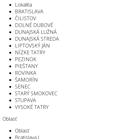
Lokalita
BRATISLAVA
ČILISTOV
DOLNÉ DUBOVÉ
DUNAJSKÁ LUŽNÁ
DUNAJSKÁ STREDA
LIPTOVSKÝ JÁN
NÍZKE TATRY
PEZINOK
PIEŠTANY
ROVINKA
ŠAMORÍN
SENEC
STARÝ SMOKOVEC
STUPAVA
VYSOKÉ TATRY
Oblasť
Oblasť
Bratislava I