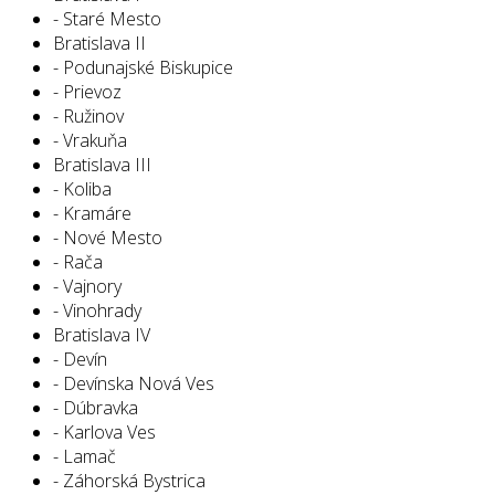
- Staré Mesto
Bratislava II
- Podunajské Biskupice
- Prievoz
- Ružinov
- Vrakuňa
Bratislava III
- Koliba
- Kramáre
- Nové Mesto
- Rača
- Vajnory
- Vinohrady
Bratislava IV
- Devín
- Devínska Nová Ves
- Dúbravka
- Karlova Ves
- Lamač
- Záhorská Bystrica