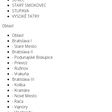
STARÝ SMOKOVEC
STUPAVA
VYSOKÉ TATRY
Oblasť
Oblasť
Bratislava I
- Staré Mesto
Bratislava II
- Podunajské Biskupice
- Prievoz
- Ružinov
- Vrakuňa
Bratislava III
- Koliba
- Kramáre
- Nové Mesto
- Rača
- Vajnory