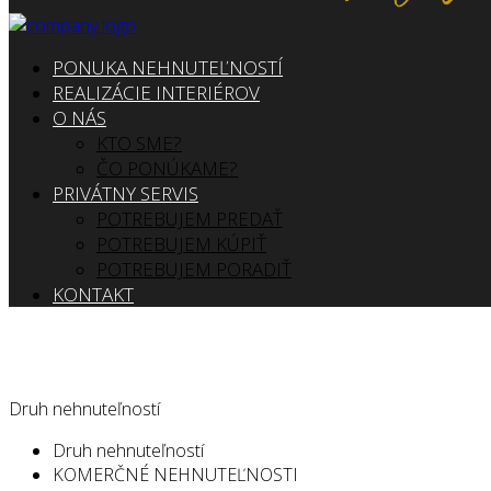
PONUKA NEHNUTEĽNOSTÍ
REALIZÁCIE INTERIÉROV
O NÁS
KTO SME?
ČO PONÚKAME?
PRIVÁTNY SERVIS
POTREBUJEM PREDAŤ
POTREBUJEM KÚPIŤ
POTREBUJEM PORADIŤ
KONTAKT
Druh nehnuteľností
Druh nehnuteľností
KOMERČNÉ NEHNUTEĽNOSTI