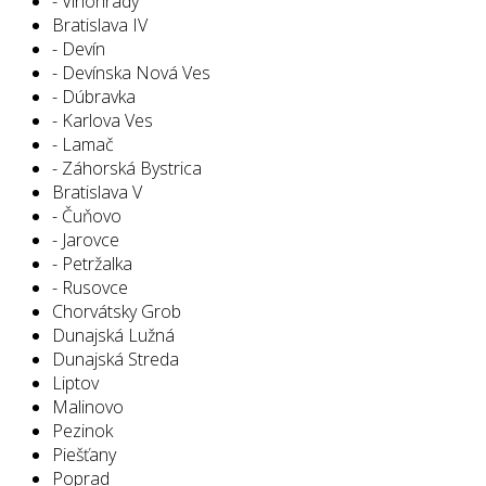
- Vinohrady
Bratislava IV
- Devín
- Devínska Nová Ves
- Dúbravka
- Karlova Ves
- Lamač
- Záhorská Bystrica
Bratislava V
- Čuňovo
- Jarovce
- Petržalka
- Rusovce
Chorvátsky Grob
Dunajská Lužná
Dunajská Streda
Liptov
Malinovo
Pezinok
Piešťany
Poprad