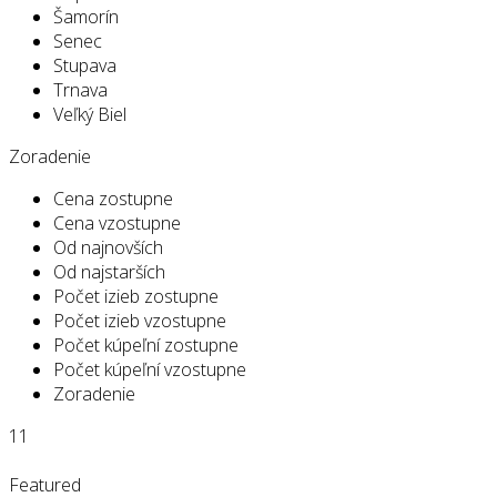
Šamorín
Senec
Stupava
Trnava
Veľký Biel
Zoradenie
Cena zostupne
Cena vzostupne
Od najnovších
Od najstarších
Počet izieb zostupne
Počet izieb vzostupne
Počet kúpeľní zostupne
Počet kúpeľní vzostupne
Zoradenie
11
Featured