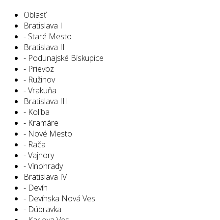
Oblasť
Bratislava I
- Staré Mesto
Bratislava II
- Podunajské Biskupice
- Prievoz
- Ružinov
- Vrakuňa
Bratislava III
- Koliba
- Kramáre
- Nové Mesto
- Rača
- Vajnory
- Vinohrady
Bratislava IV
- Devín
- Devínska Nová Ves
- Dúbravka
- Karlova Ves