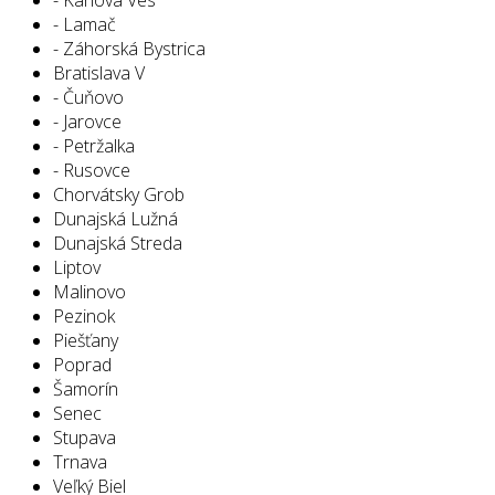
- Lamač
- Záhorská Bystrica
Bratislava V
- Čuňovo
- Jarovce
- Petržalka
- Rusovce
Chorvátsky Grob
Dunajská Lužná
Dunajská Streda
Liptov
Malinovo
Pezinok
Piešťany
Poprad
Šamorín
Senec
Stupava
Trnava
Veľký Biel