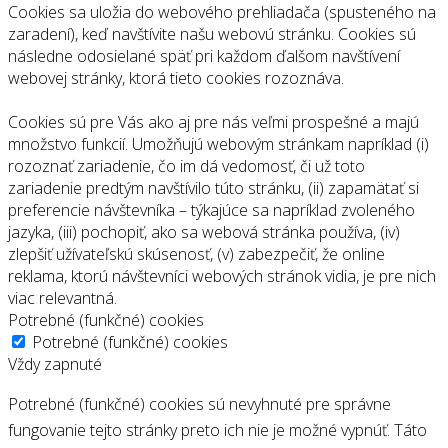
Cookies sa uložia do webového prehliadača (spusteného na
zaradení), keď navštívite našu webovú stránku. Cookies sú
následne odosielané späť pri každom ďalšom navštívení
webovej stránky, ktorá tieto cookies rozoznáva.
Cookies sú pre Vás ako aj pre nás veľmi prospešné a majú
množstvo funkcií. Umožňujú webovým stránkam napríklad (i)
rozoznať zariadenie, čo im dá vedomosť, či už toto
zariadenie predtým navštívilo túto stránku, (ii) zapamätať si
preferencie návštevníka – týkajúce sa napríklad zvoleného
jazyka, (iii) pochopiť, ako sa webová stránka používa, (iv)
zlepšiť užívateľskú skúsenosť, (v) zabezpečiť, že online
reklama, ktorú návštevníci webových stránok vidia, je pre nich
viac relevantná.
Potrebné (funkčné) cookies
Potrebné (funkčné) cookies
Vždy zapnuté
Potrebné (funkčné) cookies sú nevyhnuté pre správne
fungovanie tejto stránky preto ich nie je možné vypnúť. Táto