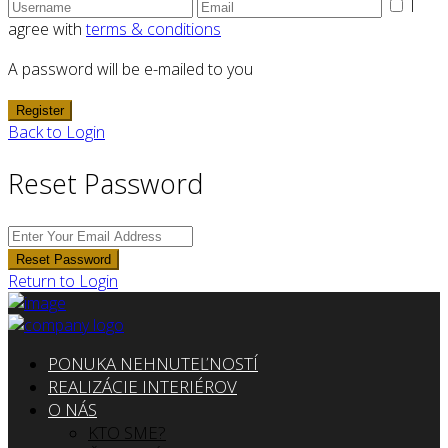
I
agree with
terms & conditions
A password will be e-mailed to you
Register
Back to Login
Reset Password
Reset Password
Return to Login
PONUKA NEHNUTEĽNOSTÍ
REALIZÁCIE INTERIÉROV
O NÁS
KTO SME?