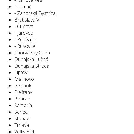
- Lamač
- Záhorská Bystrica
Bratislava V
- Čuňovo
- Jarovce
- Petržalka
- Rusovce
Chorvátsky Grob
Dunajská Lužná
Dunajská Streda
Liptov
Malinovo
Pezinok
Piešťany
Poprad
Šamorín
Senec
Stupava
Trnava
Veľký Biel