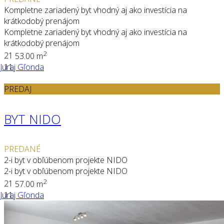
Kompletne zariadený byt vhodný aj ako investícia na
krátkodobý prenájom
Kompletne zariadený byt vhodný aj ako investícia na
krátkodobý prenájom
2
2
1
53.00 m
Juraj Gľonda
11
PREDAJ
BYT NIDO
PREDANÉ
2-i byt v obľúbenom projekte NIDO
2-i byt v obľúbenom projekte NIDO
2
2
1
57.00 m
Juraj Gľonda
11