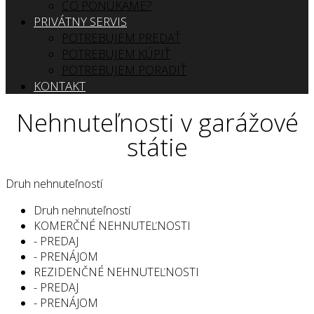
ČO PONÚKAME?
PRIVÁTNY SERVIS
POTREBUJEM PREDAŤ
POTREBUJEM KÚPIŤ
POTREBUJEM PORADIŤ
KONTAKT
Nehnuteľnosti v garážové
státie
Druh nehnuteľností
Druh nehnuteľností
KOMERČNÉ NEHNUTEĽNOSTI
- PREDAJ
- PRENÁJOM
REZIDENČNÉ NEHNUTEĽNOSTI
- PREDAJ
- PRENÁJOM