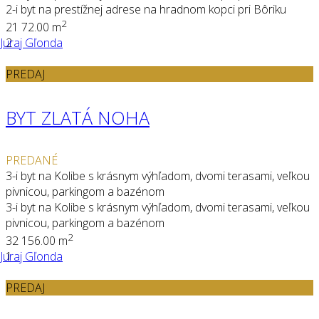
2-i byt na prestížnej adrese na hradnom kopci pri Bôriku
2
2
1
72.00 m
Juraj Gľonda
2
PREDAJ
BYT ZLATÁ NOHA
PREDANÉ
3-i byt na Kolibe s krásnym výhľadom, dvomi terasami, veľkou
pivnicou, parkingom a bazénom
3-i byt na Kolibe s krásnym výhľadom, dvomi terasami, veľkou
pivnicou, parkingom a bazénom
2
3
2
156.00 m
Juraj Gľonda
1
PREDAJ