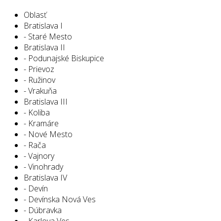
Oblasť
Bratislava I
- Staré Mesto
Bratislava II
- Podunajské Biskupice
- Prievoz
- Ružinov
- Vrakuňa
Bratislava III
- Koliba
- Kramáre
- Nové Mesto
- Rača
- Vajnory
- Vinohrady
Bratislava IV
- Devín
- Devínska Nová Ves
- Dúbravka
- Karlova Ves