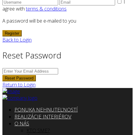
I
agree with
terms & conditions
A password will be e-mailed to you
Register
Back to Login
Reset Password
Reset Password
Return to Login
PONUKA NEHNUTEĽNOSTÍ
REALIZÁCIE INTERIÉROV
O NÁS
KTO SME?