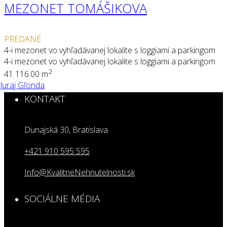
MEZONET TOMÁŠIKOVA
PREDANÉ
4-i mezonet vo vyhľadávanej lokalite s loggiami a parkingom
4-i mezonet vo vyhľadávanej lokalite s loggiami a parkingom
2
4
1
116.00 m
Juraj Gľonda
KONTAKT
Dunajská 30, Bratislava
+421 910 595 595
Info@KvalitneNehnutelnosti.sk
SOCIÁLNE MÉDIA