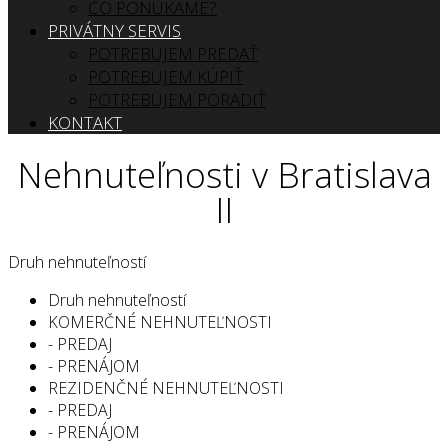
ČO PONÚKAME?
PRIVÁTNY SERVIS
POTREBUJEM PREDAŤ
POTREBUJEM KÚPIŤ
POTREBUJEM PORADIŤ
KONTAKT
Nehnuteľnosti v Bratislava
II
Druh nehnuteľností
Druh nehnuteľností
KOMERČNÉ NEHNUTEĽNOSTI
- PREDAJ
- PRENÁJOM
REZIDENČNÉ NEHNUTEĽNOSTI
- PREDAJ
- PRENÁJOM