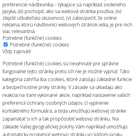
preferencie návštevníka – týkajúce sa napríklad zvoleného
jazyka, (iii) pochopiť, ako sa webová stránka používa, (iv)
zlepšiť užívateľskú skúsenosť, (v) zabezpečiť, že online
reklama, ktorú návštevníci webových stránok vidia, je pre nich
viac relevantná.
Potrebné (funkčné) cookies
Potrebné (funkčné) cookies
Vždy zapnuté
Potrebné (funkčné) cookies sú nevyhnuté pre správne
fungovanie tejto stránky preto ich nie je možné vypnúť. Táto
kategória zahŕňa iba cookies, ktoré zaisťujú základné funkcie
a bezpečnostné prvky stránky. V zásade sa ukladajú ako
reakcia na Vami vykonané akcie, napríklad nastavenie vašich
preferencií ochrany osobných údajov, či vyplnenie
kontaktného formulára, a teda umožňujú webovej stránke
zapamätať si ich a tak prispôsobiť webovú stránku. Na
základe Vašej geografickej polohy Vám napríklad umožňujú
automaticky poskytnúť webovú stránku vo Vašom jazyku.