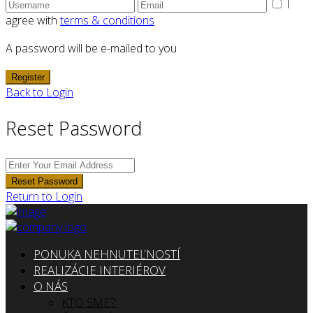
I
agree with
terms & conditions
A password will be e-mailed to you
Register
Back to Login
Reset Password
Reset Password
Return to Login
PONUKA NEHNUTEĽNOSTÍ
REALIZÁCIE INTERIÉROV
O NÁS
KTO SME?