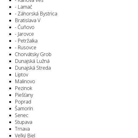
- Lamač
- Záhorská Bystrica
Bratislava V
- Čuňovo
- Jarovce
- Petržalka
- Rusovce
Chorvátsky Grob
Dunajská Lužná
Dunajská Streda
Liptov
Malinovo
Pezinok
Piešťany
Poprad
Šamorín
Senec
Stupava
Trnava
Veľký Biel