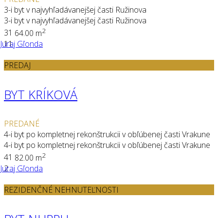
3-i byt v najvyhľadávanejšej časti Ružinova
3-i byt v najvyhľadávanejšej časti Ružinova
2
3
1
64.00 m
Juraj Gľonda
11
PREDAJ
BYT KRÍKOVÁ
PREDANÉ
4-i byt po kompletnej rekonštrukcii v obľúbenej časti Vrakune
4-i byt po kompletnej rekonštrukcii v obľúbenej časti Vrakune
2
4
1
82.00 m
Juraj Gľonda
2
REZIDENČNÉ NEHNUTEĽNOSTI