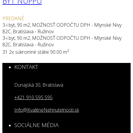
BYT NUPPU
PREDANÉ
3-i byt, 90 m2, MOŽNOSŤ ODPOČTU DPH - Mlynské Nivy
82C, Bratislava - Ružinov
3-i byt, 90 m2, MOŽNOSŤ ODPOČTU DPH - Mlynské Nivy
82C, Bratislava - Ružinov
2
3
1
2x súkromné státie
90.00 m
KONTAKT
Dunajská 30, Bratislava
+421 910 595 595
Info@KvalitneNehnutelnosti.sk
SOCIÁLNE MÉDIA