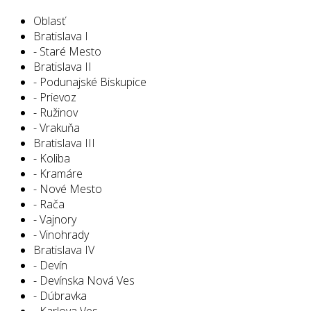
Oblasť
Bratislava I
- Staré Mesto
Bratislava II
- Podunajské Biskupice
- Prievoz
- Ružinov
- Vrakuňa
Bratislava III
- Koliba
- Kramáre
- Nové Mesto
- Rača
- Vajnory
- Vinohrady
Bratislava IV
- Devín
- Devínska Nová Ves
- Dúbravka
- Karlova Ves