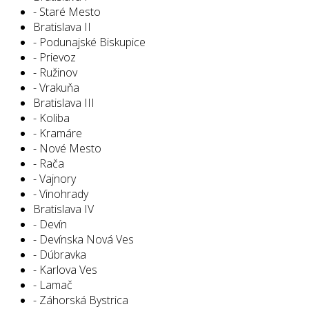
- Staré Mesto
Bratislava II
- Podunajské Biskupice
- Prievoz
- Ružinov
- Vrakuňa
Bratislava III
- Koliba
- Kramáre
- Nové Mesto
- Rača
- Vajnory
- Vinohrady
Bratislava IV
- Devín
- Devínska Nová Ves
- Dúbravka
- Karlova Ves
- Lamač
- Záhorská Bystrica