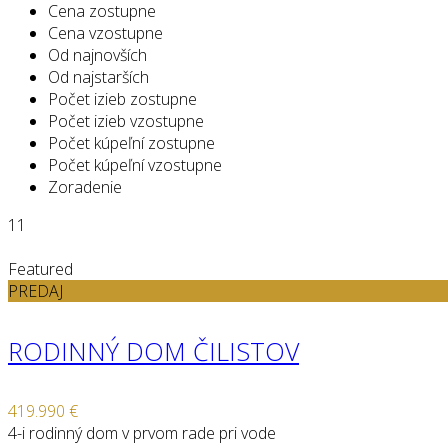
Cena zostupne
Cena vzostupne
Od najnovších
Od najstarších
Počet izieb zostupne
Počet izieb vzostupne
Počet kúpeľní zostupne
Počet kúpeľní vzostupne
Zoradenie
11
Featured
PREDAJ
RODINNÝ DOM ČILISTOV
419.990 €
4-i rodinný dom v prvom rade pri vode