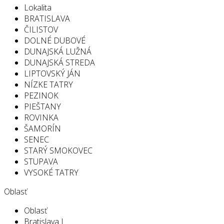
Lokalita
BRATISLAVA
ČILISTOV
DOLNÉ DUBOVÉ
DUNAJSKÁ LUŽNÁ
DUNAJSKÁ STREDA
LIPTOVSKÝ JÁN
NÍZKE TATRY
PEZINOK
PIEŠTANY
ROVINKA
ŠAMORÍN
SENEC
STARÝ SMOKOVEC
STUPAVA
VYSOKÉ TATRY
Oblasť
Oblasť
Bratislava I