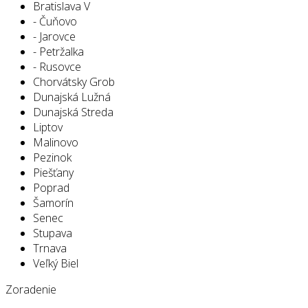
Bratislava V
- Čuňovo
- Jarovce
- Petržalka
- Rusovce
Chorvátsky Grob
Dunajská Lužná
Dunajská Streda
Liptov
Malinovo
Pezinok
Piešťany
Poprad
Šamorín
Senec
Stupava
Trnava
Veľký Biel
Zoradenie