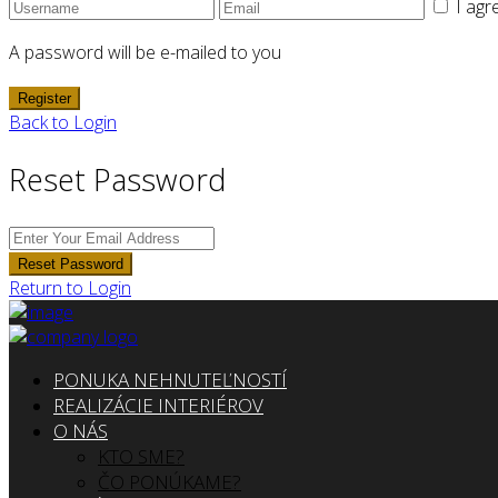
I agr
A password will be e-mailed to you
Register
Back to Login
Reset Password
Reset Password
Return to Login
PONUKA NEHNUTEĽNOSTÍ
REALIZÁCIE INTERIÉROV
O NÁS
KTO SME?
ČO PONÚKAME?