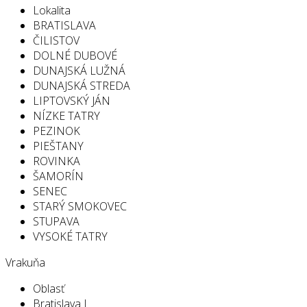
Lokalita
BRATISLAVA
ČILISTOV
DOLNÉ DUBOVÉ
DUNAJSKÁ LUŽNÁ
DUNAJSKÁ STREDA
LIPTOVSKÝ JÁN
NÍZKE TATRY
PEZINOK
PIEŠTANY
ROVINKA
ŠAMORÍN
SENEC
STARÝ SMOKOVEC
STUPAVA
VYSOKÉ TATRY
Vrakuňa
Oblasť
Bratislava I