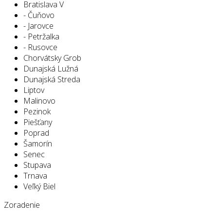
Bratislava V
- Čuňovo
- Jarovce
- Petržalka
- Rusovce
Chorvátsky Grob
Dunajská Lužná
Dunajská Streda
Liptov
Malinovo
Pezinok
Piešťany
Poprad
Šamorín
Senec
Stupava
Trnava
Veľký Biel
Zoradenie