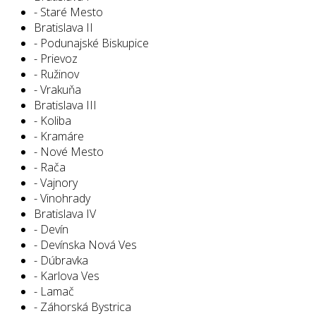
- Staré Mesto
Bratislava II
- Podunajské Biskupice
- Prievoz
- Ružinov
- Vrakuňa
Bratislava III
- Koliba
- Kramáre
- Nové Mesto
- Rača
- Vajnory
- Vinohrady
Bratislava IV
- Devín
- Devínska Nová Ves
- Dúbravka
- Karlova Ves
- Lamač
- Záhorská Bystrica