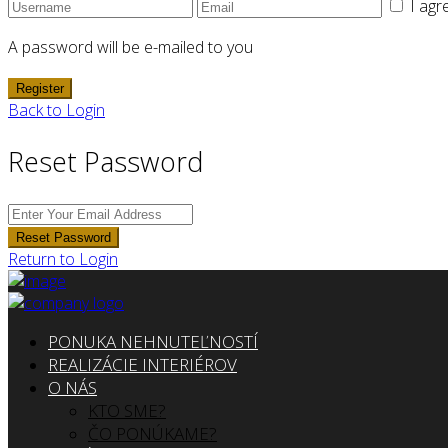
I agr
A password will be e-mailed to you
Register
Back to Login
Reset Password
Reset Password
Return to Login
PONUKA NEHNUTEĽNOSTÍ
REALIZÁCIE INTERIÉROV
O NÁS
KTO SME?
ČO PONÚKAME?