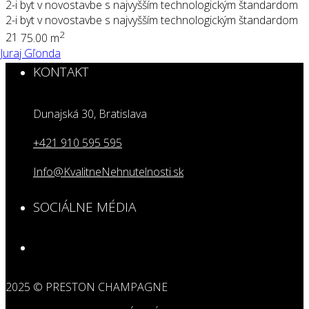
2-i byt v novostavbe s najvyšším technologickým štandardom
2-i byt v novostavbe s najvyšším technologickým štandardom
2
2
1
75.00 m
Juraj Gľonda
KONTAKT
Dunajská 30, Bratislava
+421 910 595 595
Info@KvalitneNehnutelnosti.sk
SOCIÁLNE MÉDIA
2025 © PRESTON CHAMPAGNE