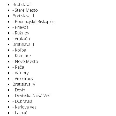
Bratislava I
- Staré Mesto
Bratislava II
- Podunajské Biskupice
- Prievoz
- Ružinov
- Vrakuňa
Bratislava III
- Koliba
- Kramáre
- Nové Mesto
- Rača
- Vajnory
- Vinohrady
Bratislava IV
- Devín
- Devínska Nová Ves
- Dúbravka
- Karlova Ves
- Lamač