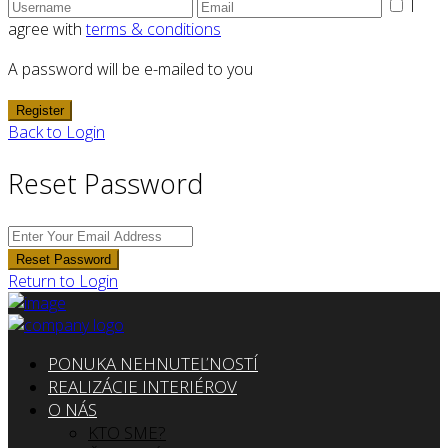
I
agree with
terms & conditions
A password will be e-mailed to you
Register
Back to Login
Reset Password
Reset Password
Return to Login
PONUKA NEHNUTEĽNOSTÍ
REALIZÁCIE INTERIÉROV
O NÁS
KTO SME?