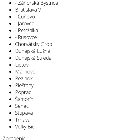
- Záhorská Bystrica
Bratislava V
- Čuňovo
- Jarovce
- Petržalka
- Rusovce
Chorvátsky Grob
Dunajská Lužná
Dunajská Streda
Liptov
Malinovo
Pezinok
Piešťany
Poprad
Šamorín
Senec
Stupava
Trnava
Veľký Biel
Zoradenie